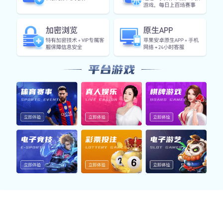
有效地提升了球队整体进攻效率。
更值得一提的是，恩比德不仅仅局限于得分，他还积
极参与到组织进攻之中。通过准确传球和视野开阔，
他帮助队友获得良好的得分机会，从而增强了整支球
队的凝聚力与战斗力。
2、团队协作的重要性
篮球是一项强调团队配合的运动，而76人队此次逆转
胜利正是团队协作的重要体现。在比赛过程中，各个
位置上的球员都能恰如其分地发挥各自作用，相互之
间形成默契配合。
尤其是在防守端，所有球员都积极回归半场，加强对
绿军主力球员的盯防，通过轮换与夹击来限制对方得