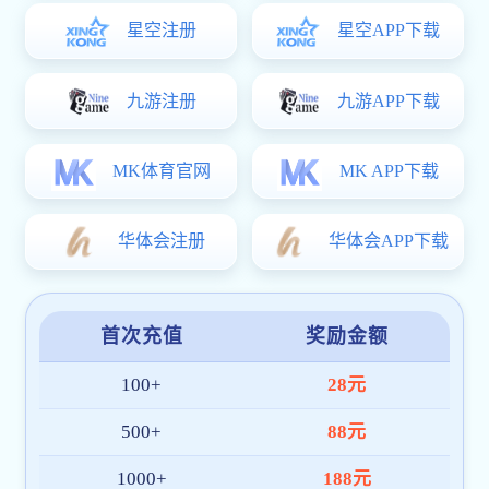
首页
/
体育热点
/ 正文
2026-06-27 02:23
48 次阅读
恩比德全力以赴逆转绿军展现坚韧防守精
神实现惊天逆袭
在一场备受瞩目的篮球对决中，费城76人队的恩比德
展现了超凡的竞技状态与坚韧不拔的精神，成功逆转
波士顿凯尔特人队，实现了一次惊天逆袭。这场比赛
不仅体现了恩比德个人的努力和技术水平，更彰显了
整个球队在困难面前保持团结、拼搏向前的决心。通
过精湛的防守策略以及关键时刻的果敢表现，76人队