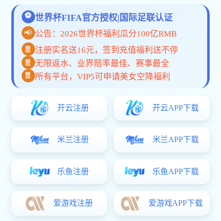
立即下载kaiyun.com官网入口APP