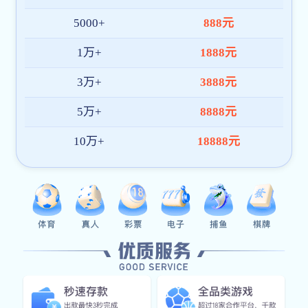
在最后阶段克服了多重压力，以出色的团队合作和战
术执行完成了逆转。本文将从四个方面来详细分析这
一历史性胜利背后的原因及其意义，包括恩比德个人
表现、团队协作、防守策略和心理素质等方面。
1、恩比德个人表现
作为球队核心，恩比德在比赛中的发挥至关重要。他
不仅是得分手，更是一名全能球员。在面对强大的绿
军防线时，他始终保持高效进攻，通过精准的投篮和
灵活的突破不断撕裂对方防线，为球队创造机会。
赛事中，恩比德多次在关键时刻接球投篮，其稳定性
让人刮目相看。他拥有极强的身体素质和灵活性，使
得他能够在众多防守者中找到自己的投篮空间。此
外，他还善于利用自身体重优势，在低位进行强打，