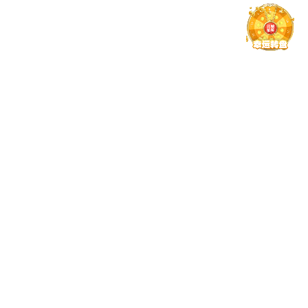
分。同时，无论是抢篮板还是快速反击，每位队员都
展现出了高度责任感，将个人荣誉置于集体利益之
下。
关键时刻，替补球员也站出来贡献力量，他们用实际
行动证明了“板凳深度”的价值。即便是在比分落后的
情况下，全队依然保持信心，相信通过团结协作能够
实现翻盘，这种集体意识最终为他们带来了胜利。
3、防守策略解析
76人队此次成功逆转，与他们合理有效的防守策略密
不可分。在比赛初段，当遭遇绿军猛烈攻势时，他们
及时调整了防守阵型，以应对对方不同阶段的攻击方
式。