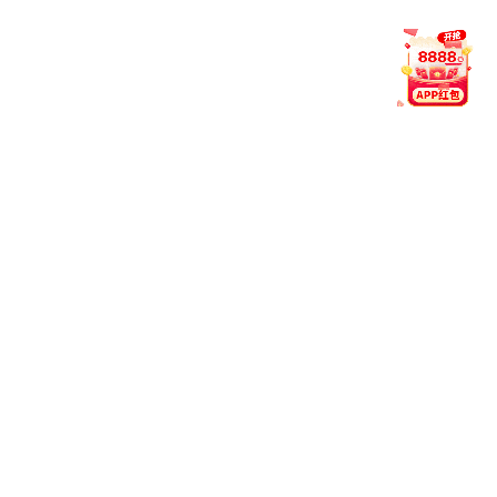
此外，他还积极参与一些有关国家队建设的话题讨
论，与业内人士分享自己的见解，以期推动整个团队
朝着更高目标迈进。他坚信，只要大家齐心协力，就
一定能够迎来属于英格兰足球的新辉煌。
4、社会责任与公益事业参与
安赫尔·戈麦斯始终相信运动员除了在场上的表现外，
还肩负着更大的社会责任。因此，在离开曼联之后，
他将目光投向了公益事业，通过参与慈善活动来回馈
社会。无论是资助贫困儿童还是推广足球文化，他都
积极投入其中，希望用实际行动影响更多的人。
与此同时，他也利用自身知名度，为儿童及青少年提
供免费的训练指导和心理辅导。这不仅让他感受到成
就感，也使得那些受助者看到了希望，从而激发他们